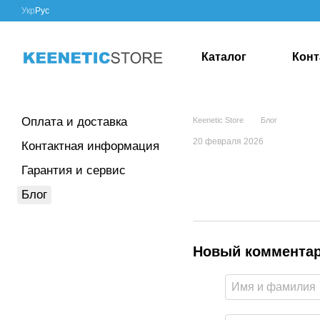
Перейти к основному контенту
Укр
Рус
Каталог
Конт
Блог
Оплата и доставка
Keenetic Store
Блог
20 февраля 2026
Контактная информация
Гарантия и сервис
Блог
Новый коммента