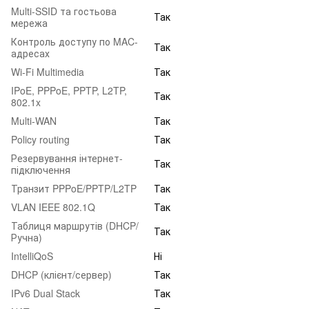
Multi-SSID та гостьова
Так
мережа
Контроль доступу по MAC-
Так
адресах
Wi-Fi Multimedia
Так
IPoE, PPPoE, PPTP, L2TP,
Так
802.1x
Multi-WAN
Так
Policy routing
Так
Резервування інтернет-
Так
підключення
Транзит PPPoE/PPTP/L2TP
Так
VLAN IEEE 802.1Q
Так
Таблиця маршрутів (DHCP/
Так
Ручна)
IntelliQoS
Ні
DHCP (клієнт/сервер)
Так
IPv6 Dual Stack
Так