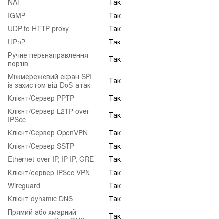
NAT
Так
IGMP
Так
UDP to HTTP proxy
Так
UPnP
Так
Ручне перенаправлення
Так
портів
Міжмережевий екран SPI
Так
із захистом від DoS-атак
Клієнт/Сервер PPTP
Так
Клієнт/Сервер L2TP over
Так
IPSec
Клієнт/Сервер OpenVPN
Так
Клієнт/Сервер SSTP
Так
Ethernet-over-IP, IP-IP, GRE
Так
Клієнт/сервер IPSec VPN
Так
Wireguard
Так
Клієнт dynamic DNS
Так
Прямий або хмарний
Так