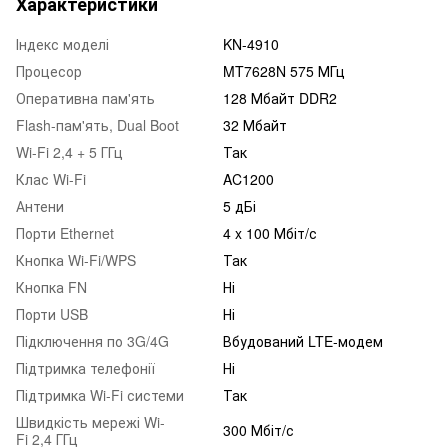
Характеристики
Індекс моделі
KN-4910
Процесор
MT7628N 575 МГц
Оперативна пам'ять
128 Мбайт DDR2
Flash-пам'ять, Dual Boot
32 Мбайт
Wi-Fi 2,4 + 5 ГГц
Так
Клас Wi-Fi
AC1200
Антени
5 дБі
Порти Ethernet
4 x 100 Мбіт/с
Кнопка Wi-Fi/WPS
Так
Кнопка FN
Ні
Порти USB
Ні
Підключення по 3G/4G
Вбудований LTE-модем
Підтримка телефонії
Ні
Підтримка Wi-Fi системи
Так
Швидкість мережі Wi-
300 Мбіт/с
Fi 2,4 ГГц