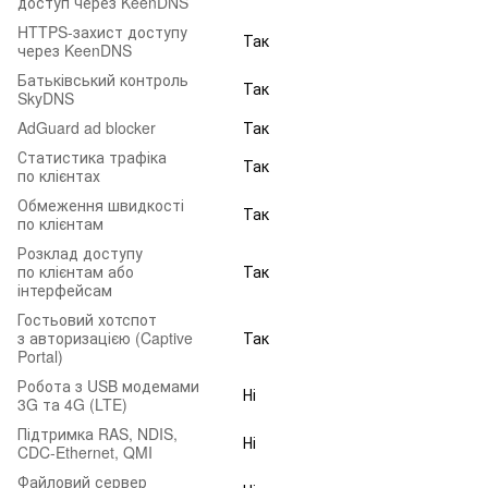
доступ через KeenDNS
HTTPS-захист доступу
Так
через KeenDNS
Батьківський контроль
Так
SkyDNS
AdGuard ad blocker
Так
Статистика трафіка
Так
по клієнтах
Обмеження швидкості
Так
по клієнтам
Розклад доступу
по клієнтам або
Так
інтерфейсам
Гостьовий хотспот
з авторизацією (Captive
Так
Portal)
Робота з USB модемами
Ні
3G та 4G (LTE)
Підтримка RAS, NDIS,
Ні
CDC‑Ethernet, QMI
Файловий сервер