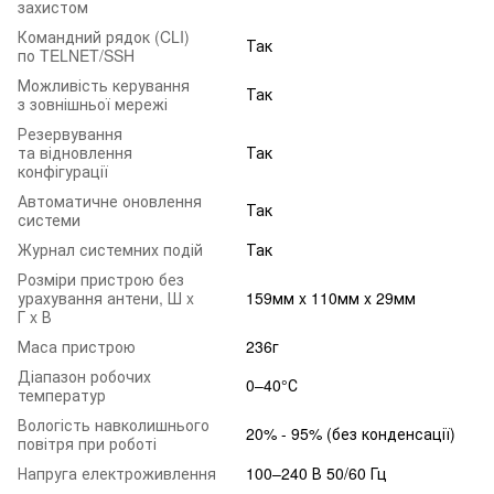
захистом
Командний рядок (CLI)
Так
по TELNET/SSH
Можливість керування
Так
з зовнішньої мережі
Резервування
та відновлення
Так
конфігурації
Автоматичне оновлення
Так
системи
Журнал системних подій
Так
Розміри пристрою без
урахування антени, Ш x
159мм x 110мм x 29мм
Г x В
Маса пристрою
236г
Діапазон робочих
0–40°С
температур
Вологість навколишнього
20% - 95% (без конденсації)
повітря при роботі
Напруга електроживлення
100–240 В 50/60 Гц