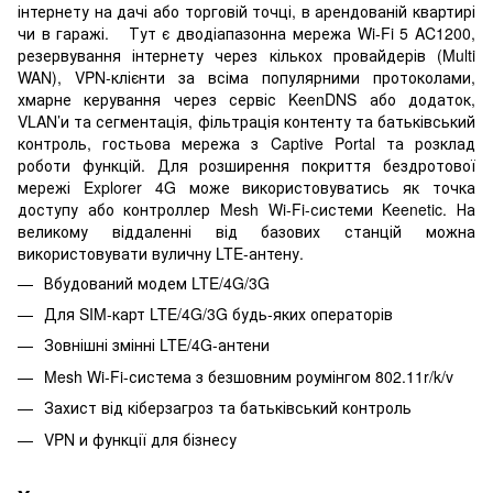
інтернету на дачі або торговій точці, в арендованій квартирі
чи в гаражі. Тут є дводіапазонна мережа Wi-Fi 5 AC1200,
резервування інтернету через кількох провайдерів (Multi
WAN), VPN-клієнти за всіма популярними протоколами,
хмарне керування через сервіс KeenDNS або додаток,
VLAN’и та сегментація, фільтрація контенту та батьківський
контроль, гостьова мережа з Captive Portal та розклад
роботи функцій. Для розширення покриття бездротової
мережі Explorer 4G може використовуватись як точка
доступу або контроллер Mesh Wi-Fi-системи Keenetic. На
великому віддаленні від базових станцій можна
використовувати вуличну LTE-антену.
Вбудований модем LTE/4G/3G
Для SIM-карт LTE/4G/3G будь-яких операторів
Зовнішні змінні LTE/4G-антени
Mesh Wi-Fi-система з безшовним роумінгом 802.11r/k/v
Захист від кіберзагроз та батьківський контроль
VPN и функції для бізнесу