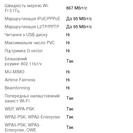
Швидкість мережі Wi-
867 Мбіт/с
Fi 5 ГГц
Маршрутизація IPoE/PPPoE
До 95 Мбіт/с
Маршрутизація L2TP/PPTP
До 95 Мбіт/с
Читання з USB-диску
Ні
Максимальне число PVC
Ні
Підтримка G.vector
Ні
Безшовний
Так
роумінг 802.11k/r/v
MU-MIMO
Ні
Airtime Fairness
Ні
Beamforming
Ні
Попередньо налаштований
Так
захист Wi-Fi
WEP, WPA-PSK
Так
WPA2-PSK, WPA2-Enterprise
Так
WPA3-PSK, WPA3-
Так
Enterprise, OWE