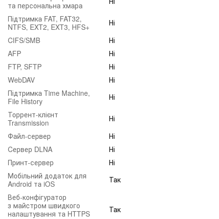
Ні
та персональна хмара
Підтримка FAT, FAT32,
Ні
NTFS, EXT2, EXT3, HFS+
CIFS/SMB
Ні
AFP
Ні
FTP, SFTP
Ні
WebDAV
Ні
Підтримка Time Machine,
Ні
File History
Торрент-клієнт
Ні
Transmission
Файл-сервер
Ні
Cервер DLNA
Ні
Принт-сервер
Ні
Мобільний додаток для
Так
Android та iOS
Веб-конфігуратор
з майстром швидкого
Так
налаштування та HTTPS