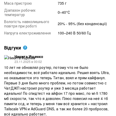
Маса пристрою
735 г
Діапазон робочих
0–40°С
температур
Вологість навколишнього
20% - 95% (без конденсації)
повітря при роботі
Напруга електроживлення
100–240 В 50/60 Гц
Відгуки
7
Никита Ищенко
23.11.2025 в 00:02
10 лет не обновлял роутер, потому что не было
необходимости, всё работало идеально. Решил взять Ultra,
но оказывается это теперь Титан, взял и прям кайфанул.
Первые 3 дня было много проблем, но потом совместно с
ЧатДЖП настроил роутер и уже 3 месяца работает
идеально! По спидтест на айфон 17 про макс, по wi-fi 1780
мб скорости, так что я доволен. Плюс повесил на неё 4 тб
памяти ссд, и теперь у меня там всё хранится + настроил
Tailscale VPN и AdGuard DNS, а так же более 20 пробросов,
всё идеально работает.