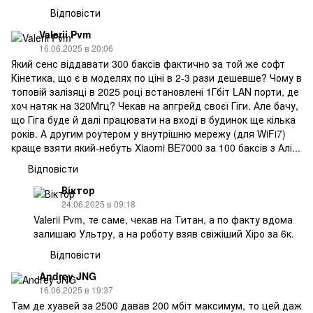
Відповісти
Valerii Pvm
16.06.2025 в 20:06
Який сенс віддавати 300 баксів фактично за той же софт
Кінетика, що є в моделях по ціні в 2-3 рази дешевше? Чому в
топовій залізяці в 2025 році встановлені 1Гбіт LAN порти, де
хоч натяк на 320Мгц? Чекав на апгрейд своєї Гіги. Але бачу,
що Гіга буде й далі працювати на вході в будинок ще кілька
років. А другим роутером у внутрішню мережу (для WiFi7)
краще взяти який-небуть Xiaomi BE7000 за 100 баксів з Алі...
Відповісти
Віктор
24.06.2025 в 09:18
Valerii Pvm, те саме, чекав на Титан, а по факту вдома
залишаю Ультру, а на роботу взяв свіжіший Хіро за 6к.
Відповісти
Andrey JNG
16.06.2025 в 19:37
Там де хуавей за 2500 давав 200 мбіт максимум, то цей даж