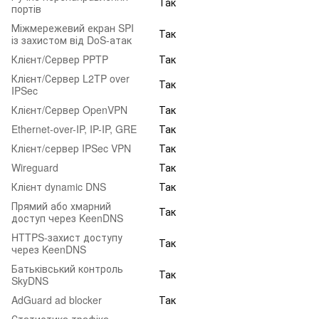
Так
портів
Міжмережевий екран SPI
Так
із захистом від DoS-атак
Клієнт/Сервер PPTP
Так
Клієнт/Сервер L2TP over
Так
IPSec
Клієнт/Сервер OpenVPN
Так
Ethernet-over-IP, IP-IP, GRE
Так
Клієнт/сервер IPSec VPN
Так
Wireguard
Так
Клієнт dynamic DNS
Так
Прямий або хмарний
Так
доступ через KeenDNS
HTTPS-захист доступу
Так
через KeenDNS
Батьківський контроль
Так
SkyDNS
AdGuard ad blocker
Так
Статистика трафіка