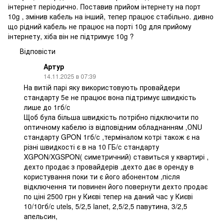
інтернет періодично. Поставив прийом інтернету на порт
10g , змінив кабель на інший, тепер працює стабільно. дивно
що рідний кабель не працює на порті 10g для прийому
інтернету, хіба він не підтримує 10g ?
Відповісти
Артур
14.11.2025 в 07:39
На витій парі яку використовують провайдери
стандарту 5е не працює вона підтримує швидкість
лише до 1гб/с
Щоб була більша швидкість потрібно підключити по
оптичному кабелю із відповідним обладнанням ,ОNU
стандарту GPON 1гб/с ,терміналом котрі також є на
різні швидкості є в на 10 ГБ/с стандарту
XGPON/XGSPON( симетричний) ставиться у квартирі ,
дехто продає з провайдерів ,дехто дає в оренду в
користування поки ти є його абонентом ,після
відключення ти повинен його повернути дехто продає
по ціні 2500 грн у Києві тепер на даний час у Києві
10/10гб/с utels, 5/2,5 lanet, 2,5/2,5 павутина, 3/2,5
апельсин,