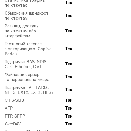
Так
по клієнтах
Обмеження швидкості
Так
по клієнтам
Розклад доступу
по клієнтам або
Так
інтерфейсам
Гостьовий хотспот
з авторизацією (Captive
Так
Portal)
Підтримка RAS, NDIS,
Так
CDC‑Ethernet, QMI
Файловий сервер
Так
та персональна хмара
Підтримка FAT, FAT32,
Так
NTFS, EXT2, EXT3, HFS+
CIFS/SMB
Так
AFP
Так
FTP, SFTP
Так
WebDAV
Так