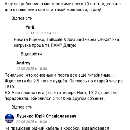
А ну потребление в моем режиме всего 10 ватт, идеально
для отключения света и такой мощности, я рад!
Відповісти
Yurii
28.11.2025 в 04:11
Никита Ищенко, Tailscale & AdGuard через OPKG? Яка
загрузка проца та RAM? Дякую
Відповісти
Andrey
12.09.2025 в 18:00
Печально, что основные 4 порта все ещё гигабитные...
Ждал хотя бы 2.5, но не судьба. Остаюсь на старой ультре
1810...
P.S А вот новая гига (та, что теперь Hero, 1012), приятно
порадовала, обновился с 1010 на другом объекте.
Відповісти
Луценко Юрій Станіславович
22.06.2025 в 18:30
Не працював рідний кабель з коробки, відвалювався