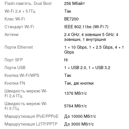
Flash-пам'ять, Dual Boot
256 Мбайт
Wi-Fi 2,4 + 5 ГГц
Так
Клас Wi-Fi
BE7200
Стандарт Wi-Fi
IEEE 802.11be (Wi-Fi 7)
Антени
2.4 GHz: 4 зовнішні 5 GHz: 4
зовнішні, 1 внутрішня
Порти Ethernet
1 × 10 Gbps, 1 × 2.5 Gbps, 4 × 1
Gbps
Порт SFP
Ні
Порти USB
1 × USB 2.0, 1 × USB 3.2
Кнопка Wi-Fi/WPS
Так
Кнопка FN
Так, дві кнопки
Швидкість мережі Wi-
1376 Мбіт/с
Fi 2,4 ГГц
Швидкість мережі Wi-
5764 Мбіт/с
Fi 5 ГГц
Маршрутизація IPoE/PPPoE
До 10000 Мбіт/с
Маршрутизація L2TP/PPTP
До 3000 Мбіт/с