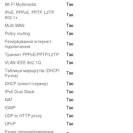
Wi-Fi Multimedia
Так
IPoE, PPPoE, PPTP, L2TP,
Так
802.1x
Multi-WAN
Так
Policy routing
Так
Резервування інтернет-
Так
підключення
Транзит PPPoE/PPTP/L2TP
Так
VLAN IEEE 802.1Q
Так
Таблиця маршрутів (DHCP/
Так
Ручна)
DHCP (клієнт/сервер)
Так
IPv6 Dual Stack
Так
NAT
Так
IGMP
Так
UDP to HTTP proxy
Так
UPnP
Так
Ручне перенаправлення