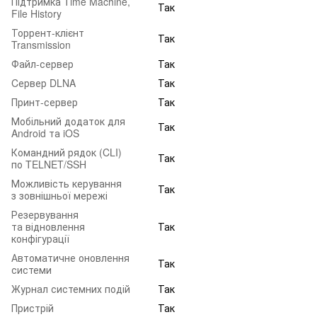
Підтримка Time Machine,
Так
File History
Торрент-клієнт
Так
Transmission
Файл-сервер
Так
Cервер DLNA
Так
Принт-сервер
Так
Мобільний додаток для
Так
Android та iOS
Командний рядок (CLI)
Так
по TELNET/SSH
Можливість керування
Так
з зовнішньої мережі
Резервування
та відновлення
Так
конфігурації
Автоматичне оновлення
Так
системи
Журнал системних подій
Так
Пристрій
Так