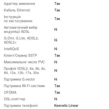
Адаптер живлення
Так
Кабель Ethernet
Так
Інструкція
Так
по застосуванню
Автоматичний вибір
Ні
модуляції ADSL
G.Dmt, G.Lite, ADSL2,
Ні
ADSL2+
IntelliQoS
Ні
Клієнт/Сервер SSTP
Так
Максимальне число PVC
Ні
Профілі VDSL2, 8a, 8b, 8c,
Ні
8d, 12a, 12b, 17a, 30a
Підтримка G.vector
Ні
Підтримка Wi-Fi системи
Так
OFDMA
Так
DSL-спліттер
Ні
Підтримка телефонії
Keenetic Linear