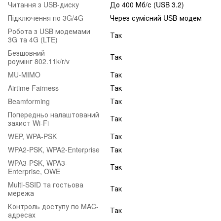
Читання з USB-диску
До 400 Мб/с (USB 3.2)
Підключення по 3G/4G
Через сумісний USB-модем
Робота з USB модемами
Так
3G та 4G (LTE)
Безшовний
Так
роумінг 802.11k/r/v
MU-MIMO
Так
Airtime Fairness
Так
Beamforming
Так
Попередньо налаштований
Так
захист Wi-Fi
WEP, WPA-PSK
Так
WPA2-PSK, WPA2-Enterprise
Так
WPA3-PSK, WPA3-
Так
Enterprise, OWE
Multi-SSID та гостьова
Так
мережа
Контроль доступу по MAC-
Так
адресах