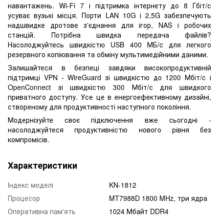
навантажень. Wi-Fi 7 і підтримка інтернету до 8 Гбіт/с
усуває вузькі місця. Порти LAN 10G і 2,5G забезпечують
надшвидке дротове з'єднання для ігор, NAS і робочих
станцій. Потрібна швидка передача файлів?
Насолоджуйтесь швидкістю USB 400 МБ/с для легкого
резервного копіювання та обміну мультимедійними даними.
Залишайтеся в безпеці завдяки високопродуктивній
підтримці VPN - WireGuard зі швидкістю до 1200 Мбіт/с і
OpenConnect зі швидкістю 300 Мбіт/с для швидкого
приватного доступу. Усе це в енергоефективному дизайні,
створеному для продуктивності наступного покоління.
Модернізуйте своє підключення вже сьогодні -
насолоджуйтеся продуктивністю нового рівня без
компромісів.
Характеристики
Індекс моделі
KN-1812
Процесор
MT7988D 1800 MHz, три ядра
Оперативна пам'ять
1024 Мбайт DDR4