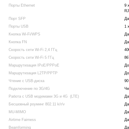
Порты Ethernet
9 
RJ
Порт SFP
Да
Порты USB
1 
Кнопка Wi-Fi/WPS
Да
Кнопка FN
Да
Скорость сети Wi-Fi 2,4 ГГц
40
Скорость сети Wi-Fi 5 ГГц
86
Маршрутизация IPoE/PPPoE
До
Маршрутизация L2TP/PPTP
До
Чтение с USB-диска
90
Подключение по 3G/4G
Че
Работа с USB модемами 3G и 4G (LTE)
Да
Бесшовный роуминг 802.11 k/r/v
Да
MU-MIMO
Да
Airtime Fairness
Да
Beamforming
Да