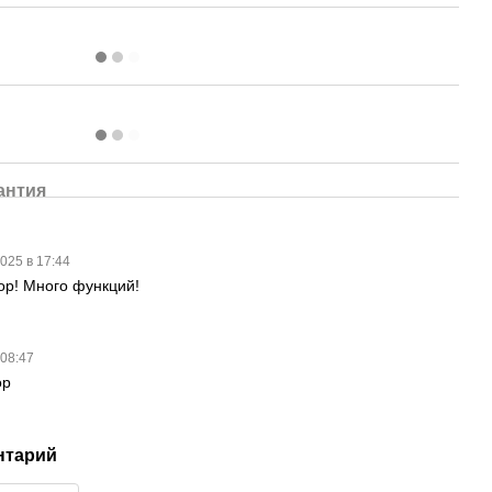
антия
2025 в 17:44
р! Много функций!
 08:47
ор
нтарий