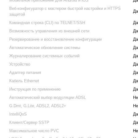
Мобильное приложение для Android и iOS
Да
Веб-конфигуратор с мастером быстрой настройки и HTTPS
Да
защитой
Командная строка (CLI) по TELNET/SSH
Да
Возможность управления из внешней сети
Да
Резервирование и восстановление конфигурации
Да
Автоматическое обновление системы
Да
Журналирование системных событий
Да
Устройство
Да
Адаптер питания
Да
Кабель Ethernet
Да
Инструкция по применению
Да
Автоматический выбор модуляции ADSL
Не
G.Dmt, G.Lite, ADSL2, ADSL2+
Не
IntelliQoS
Да
Клиент/Сервер SSTP
Да
Максимальное число PVC
Не