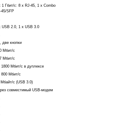
x 1 Гбит/с: 8 x RJ-45, 1 x Combo
-45/SFP
x USB 2.0, 1 x USB 3.0
, две кнопки
0 Мбит/с
7 Мбит/с
 1800 Мбит/с в дуплексе
 800 Мбит/с
 Мбайт/с (USB 3.0)
рез совместимый USB-модем