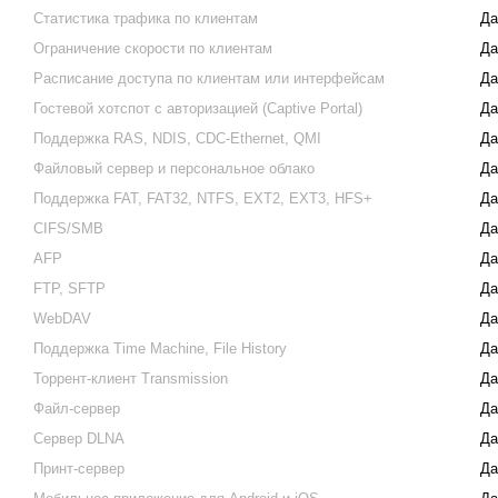
Статистика трафика по клиентам
Да
Ограничение скорости по клиентам
Да
Расписание доступа по клиентам или интерфейсам
Да
Гостевой хотспот с авторизацией (Captive Portal)
Да
Поддержка RAS, NDIS, CDC‑Ethernet, QMI
Да
Файловый сервер и персональное облако
Да
Поддержка FAT, FAT32, NTFS, EXT2, EXT3, HFS+
Да
CIFS/SMB
Да
AFP
Да
FTP, SFTP
Да
WebDAV
Да
Поддержка Time Machine, File History
Да
Торрент-клиент Transmission
Да
Файл-сервер
Да
Cервер DLNA
Да
Принт-сервер
Да