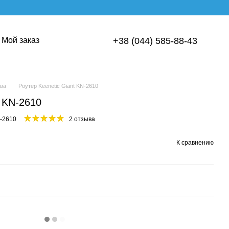
Мой заказ
+38 (044) 585-88-43
тва
Роутер Keenetic Giant KN-2610
t KN-2610
N-2610
2 отзыва
К сравнению