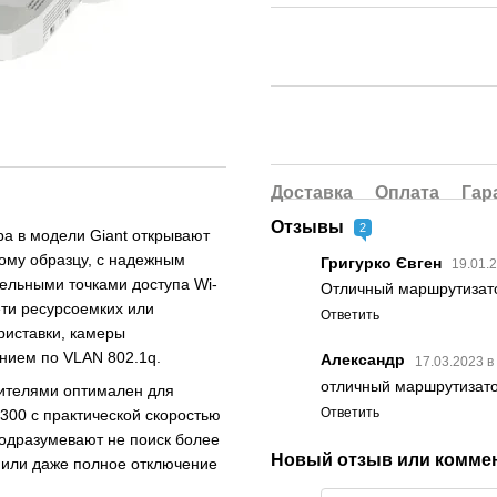
Доставка
Оплата
Гар
Отзывы
2
ра в модели Giant открывают
ому образцу, с надежным
Григурко Євген
19.01.
ельными точками доступа Wi-
Отличный маршрутизато
ети ресурсоемких или
Ответить
риставки, камеры
нием по VLAN 802.1q.
Александр
17.03.2023 в
отличный маршрутизат
лителями оптимален для
Ответить
00 с практической скоростью
одразумевают не поиск более
Новый отзыв или комме
 или даже полное отключение