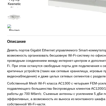
Описание
Девять портов Gigabit Ethernet управляемого Smart-коммутато
возможность организовать бесшовную Wi-Fi-систему по офисн
проводным соединением между интернет-центром и дополнит
Fi. При этом останутся свободные порты для подключения к с
критичных устройств (таких как сетевые хранилища, игровые п
видеонаблюдения) и даже целых сетевых сегментов с разделе
Собственный Mesh Wi-Fi класса AC1300 с четырьмя FEM-уси
подавляющего большинства беспроводных клиентов AC1200/13
работы до 700 Мбит/с. Съемные антенны с усилением 5 дБи п
эффективных, а возможность их выноса из монтажного шкафа
собственной Wi-Fi-части.