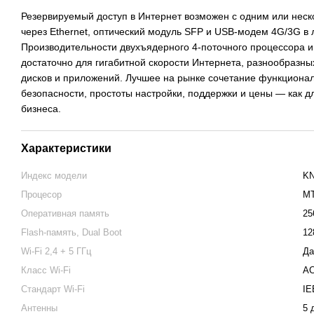
Резервируемый доступ в Интернет возможен с одним или нес
через Ethernet, оптический модуль SFP и USB-модем 4G/3G в
Производительности двухъядерного 4-поточного процессора и
достаточно для гигабитной скорости Интернета, разнообразн
дисков и приложений. Лучшее на рынке сочетание функционал
безопасности, простоты настройки, поддержки и цены — как дл
бизнеса.
Характеристики
Индекс модели
KN
Процесор
MT
Оперативная память
25
Flash-память, Dual Boot
12
Wi-Fi 2,4 + 5 ГГц
Да
Класс Wi-Fi
AC
Стандарт Wi-Fi
IE
Антенны
5 