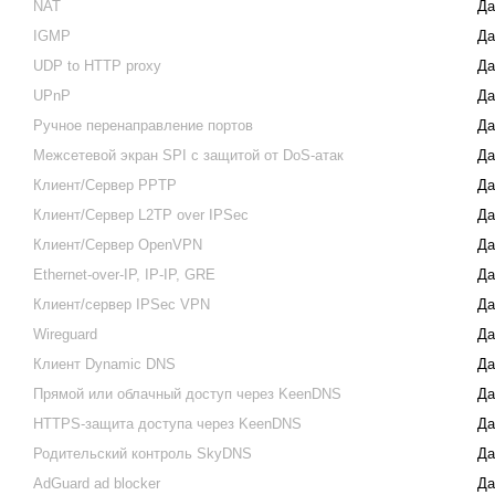
NAT
Да
IGMP
Да
UDP to HTTP proxy
Да
UPnP
Да
Ручное перенаправление портов
Да
Межсетевой экран SPI с защитой от DoS-атак
Да
Клиент/Сервер PPTP
Да
Клиент/Сервер L2TP over IPSec
Да
Клиент/Сервер OpenVPN
Да
Ethernet-over-IP, IP-IP, GRE
Да
Клиент/сервер IPSec VPN
Да
Wireguard
Да
Клиент Dynamic DNS
Да
Прямой или облачный доступ через KeenDNS
Да
HTTPS-защита доступа через KeenDNS
Да
Родительский контроль SkyDNS
Да
AdGuard ad blocker
Да