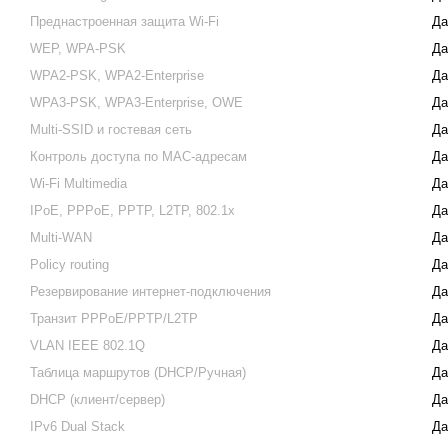
Преднастроенная защита Wi-Fi
Да
WEP, WPA-PSK
Да
WPA2-PSK, WPA2-Enterprise
Да
WPA3-PSK, WPA3-Enterprise, OWE
Да
Multi-SSID и гостевая сеть
Да
Контроль доступа по MAC-адресам
Да
Wi-Fi Multimedia
Да
IPoE, PPPoE, PPTP, L2TP, 802.1x
Да
Multi-WAN
Да
Policy routing
Да
Резервирование интернет-подключения
Да
Транзит PPPoE/PPTP/L2TP
Да
VLAN IEEE 802.1Q
Да
Таблица маршрутов (DHCP/Ручная)
Да
DHCP (клиент/сервер)
Да
IPv6 Dual Stack
Да