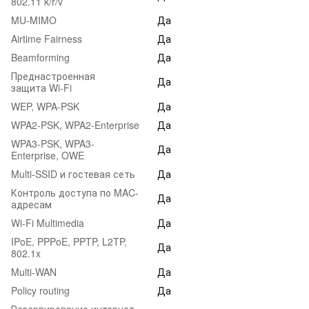
802.11 k/r/v
MU-MIMO
Да
Airtime Fairness
Да
Beamforming
Да
Преднастроенная
Да
защита Wi-Fi
WEP, WPA-PSK
Да
WPA2-PSK, WPA2-Enterprise
Да
WPA3-PSK, WPA3-
Да
Enterprise, OWE
Multi-SSID и гостевая сеть
Да
Контроль доступа по MAC-
Да
адресам
Wi-Fi Multimedia
Да
IPoE, PPPoE, PPTP, L2TP,
Да
802.1x
Multi-WAN
Да
Policy routing
Да
Резервирование интернет-