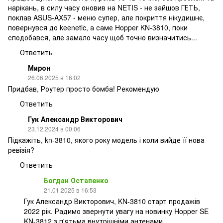
нарікань, в силу часу оновив на NETIS - не зайшов ГЕТЬ,
поклав ASUS-AX57 - меню супер, але покриття нікудишнє,
повернувся до keenetic, а саме Hopper KN-3810, поки
сподобався, але замало часу щоб точно визначитись...
Ответить
Мирон
26.06.2025 в 16:02
Придбав, Роутер просто бомба! Рекомендую
Ответить
Гук Александр Викторович
23.12.2024 в 00:06
Підкажіть, kn-3810, якого року модель і коли вийде її нова
ревізія?
Ответить
Богдан Остапенко
21.01.2025 в 16:53
Гук Александр Викторович, KN-3810 cтарт продажів
2022 рік. Радимо звернути увагу на новинку Hopper SE
KN-3812 з п'ятьма внутрішніми антенами