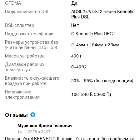
OFDMA
Да
Подключение по DSL
ADSL2+/VDSL2 через Keenetic
Plus DSL
DSL-сплиттер
Нет
Поддержка телефонии
C Keenetic Plus DECT
Размеры устройства без
214мм x 154мм x 33мм
учета антенны, Ш x Г x В
Масса устройства
400 г
Диапазон рабочих
0–40°С
температур
Влажность окружающего
20% - 95% (без конденсации)
воздуха при работе
Напряжение
100–240 В 50/60 Гц
электропитания
Отзывы
9
Муринюк Ярема Іванович
14.11.2025 в 21:07
Працює Zyxel KEENETIC II, років 10-ть точно, без проблем та