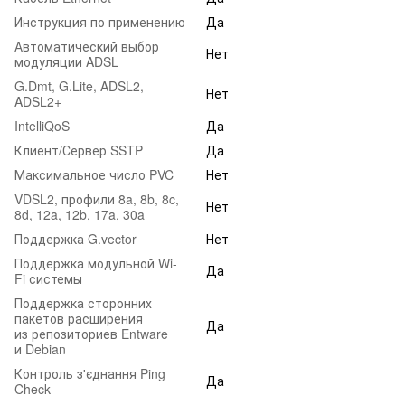
Инструкция по применению
Да
Автоматический выбор
Нет
модуляции ADSL
G.Dmt, G.Lite, ADSL2,
Нет
ADSL2+
IntelliQoS
Да
Клиент/Сервер SSTP
Да
Максимальное число PVC
Нет
VDSL2, профили 8a, 8b, 8c,
Нет
8d, 12a, 12b, 17a, 30a
Поддержка G.vector
Нет
Поддержка модульной Wi-
Да
Fi системы
Поддержка сторонних
пакетов расширения
Да
из репозиториев Entware
и Debian
Контроль з'єднання Ping
Да
Check