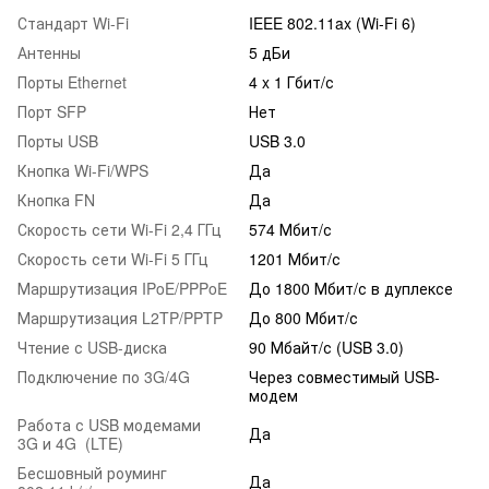
Стандарт Wi-Fi
IEEE 802.11ax (Wi-Fi 6)
Антенны
5 дБи
Порты Ethernet
4 x 1 Гбит/с
Порт SFP
Нет
Порты USB
USB 3.0
Кнопка Wi-Fi/WPS
Да
Кнопка FN
Да
Скорость сети Wi-Fi 2,4 ГГц
574 Мбит/с
Скорость сети Wi-Fi 5 ГГц
1201 Мбит/с
Маршрутизация IPoE/PPPoE
До 1800 Мбит/с в дуплексе
Маршрутизация L2TP/PPTP
До 800 Мбит/с
Чтение с USB-диска
90 Мбайт/с (USB 3.0)
Подключение по 3G/4G
Через совместимый USB-
модем
Работа с USB модемами
Да
3G и 4G (LTE)
Бесшовный роуминг
Да