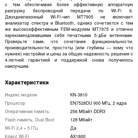
с тем обеспечивая более эффективную аппаратную
разгрузку беспроводной передачи по Wi-Fi 6.
Двухдиапазонный Wi-Fi-чип MT7905 не включает
анализатор спектра и Bluetooth, однако сочетается с тем
же высокоэффективным FEM-модулем MT7975 и отлично
зарекомендовавшими себя печатными 5-дБи антеннами.
Проверьте сами, что сочетание функциональности,
производительности, простоты (или глубины — кому что
нужнее) настройки и цены за общую надежность решения с
4-летней гарантией и поддержкой снова получилось
наилучшим.
Характеристики
Индекс модели
KN-3810
Процесор
EN7528DU 900 МГц, 2 ядра
Оперативная память
256 Мбайт DDR3
Flash-память, Dual Boot
128 Мбайт
Wi-Fi 2,4 + 5 ГГц
Да
Класс Wi-Fi
AX1800