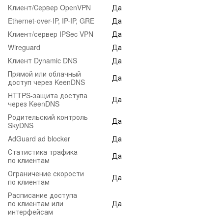
Клиент/Сервер OpenVPN
Да
Ethernet-over-IP, IP-IP, GRE
Да
Клиент/сервер IPSec VPN
Да
Wireguard
Да
Клиент Dynamic DNS
Да
Прямой или облачный
Да
доступ через KeenDNS
HTTPS-защита доступа
Да
через KeenDNS
Родительский контроль
Да
SkyDNS
AdGuard ad blocker
Да
Статистика трафика
Да
по клиентам
Ограничение скорости
Да
по клиентам
Расписание доступа
по клиентам или
Да
интерфейсам