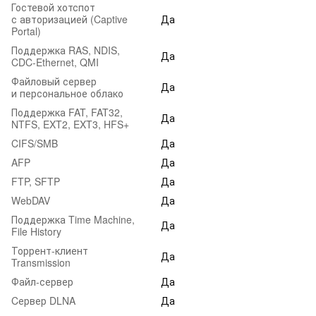
Гостевой хотспот
с авторизацией (Captive
Да
Portal)
Поддержка RAS, NDIS,
Да
CDC‑Ethernet, QMI
Файловый сервер
Да
и персональное облако
Поддержка FAT, FAT32,
Да
NTFS, EXT2, EXT3, HFS+
CIFS/SMB
Да
AFP
Да
FTP, SFTP
Да
WebDAV
Да
Поддержка Time Machine,
Да
File History
Торрент-клиент
Да
Transmission
Файл-сервер
Да
Cервер DLNA
Да