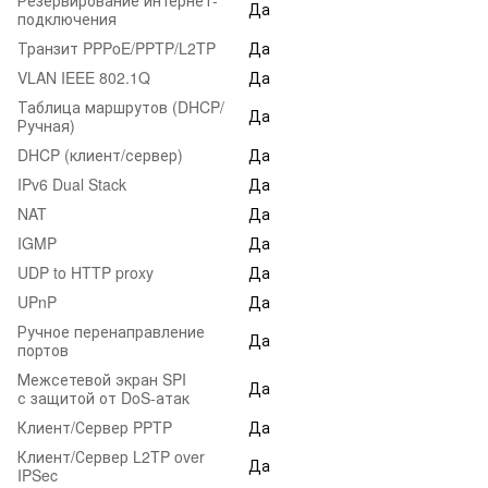
Да
подключения
Транзит PPPoE/PPTP/L2TP
Да
VLAN IEEE 802.1Q
Да
Таблица маршрутов (DHCP/
Да
Ручная)
DHCP (клиент/сервер)
Да
IPv6 Dual Stack
Да
NAT
Да
IGMP
Да
UDP to HTTP proxy
Да
UPnP
Да
Ручное перенаправление
Да
портов
Межсетевой экран SPI
Да
с защитой от DoS-атак
Клиент/Сервер PPTP
Да
Клиент/Сервер L2TP over
Да
IPSec