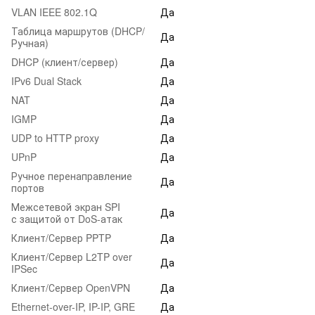
VLAN IEEE 802.1Q
Да
Таблица маршрутов (DHCP/
Да
Ручная)
DHCP (клиент/сервер)
Да
IPv6 Dual Stack
Да
NAT
Да
IGMP
Да
UDP to HTTP proxy
Да
UPnP
Да
Ручное перенаправление
Да
портов
Межсетевой экран SPI
Да
с защитой от DoS-атак
Клиент/Сервер PPTP
Да
Клиент/Сервер L2TP over
Да
IPSec
Клиент/Сервер OpenVPN
Да
Ethernet-over-IP, IP-IP, GRE
Да