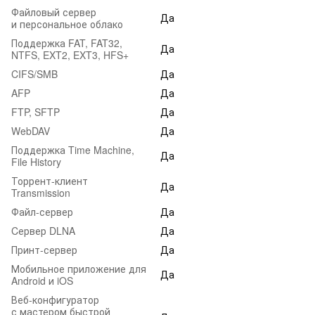
Файловый сервер
Да
и персональное облако
Поддержка FAT, FAT32,
Да
NTFS, EXT2, EXT3, HFS+
CIFS/SMB
Да
AFP
Да
FTP, SFTP
Да
WebDAV
Да
Поддержка Time Machine,
Да
File History
Торрент-клиент
Да
Transmission
Файл-сервер
Да
Cервер DLNA
Да
Принт-сервер
Да
Мобильное приложение для
Да
Android и iOS
Веб-конфигуратор
с мастером быстрой