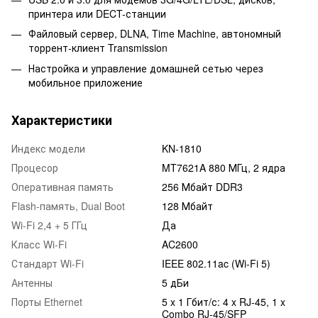
принтера или DECT-станции
Файловый сервер, DLNA, Time Machine, автономный
торрент-клиент Transmission
Настройка и управление домашней сетью через
мобильное приложение
Характеристики
Индекс модели
KN-1810
Процесор
MT7621A 880 МГц, 2 ядра
Оперативная память
256 Мбайт DDR3
Flash-память, Dual Boot
128 Мбайт
Wi-Fi 2,4 + 5 ГГц
Да
Класс Wi-Fi
AC2600
Стандарт Wi-Fi
IEEE 802.11ac (Wi-Fi 5)
Антенны
5 дБи
Порты Ethernet
5 x 1 Гбит/с: 4 x RJ-45, 1 x
Combo RJ-45/SFP