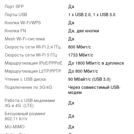
Порт SFP
Да
Порты USB
1 x USB 2.0, 1 x USB 3.0
Кнопка Wi-Fi/WPS
Да
Кнопка FN
Да, две кнопки
Mesh Wi-Fi-система
Да
Скорость сети Wi-Fi 2,4 ГГц
800 Мбит/с
Скорость сети Wi-Fi 5 ГГц
1733 Мбит/с
Маршрутизация IPoE/PPPoE
До 1800 Мбит/с в дуплексе
Маршрутизация L2TP/PPTP
До 800 Мбит/с
Чтение с USB-диска
90 Мбайт/с (USB 3.0)
Подключение по 3G/4G
Через совместимый USB-
модем
Работа с USB модемами
Да
3G и 4G (LTE)
Бесшовный роуминг
Да
802.11 k/r/v
MU-MIMO
Да