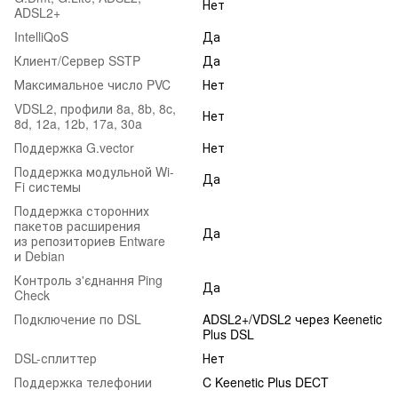
Нет
ADSL2+
IntelliQoS
Да
Клиент/Сервер SSTP
Да
Максимальное число PVC
Нет
VDSL2, профили 8a, 8b, 8c,
Нет
8d, 12a, 12b, 17a, 30a
Поддержка G.vector
Нет
Поддержка модульной Wi-
Да
Fi системы
Поддержка сторонних
пакетов расширения
Да
из репозиториев Entware
и Debian
Контроль з'єднання Ping
Да
Check
Подключение по DSL
ADSL2+/VDSL2 через Keenetic
Plus DSL
DSL-сплиттер
Нет
Поддержка телефонии
C Keenetic Plus DECT