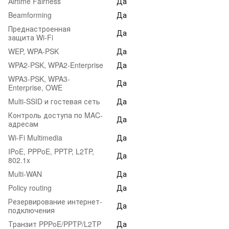
Airtime Fairness
Да
Beamforming
Да
Преднастроенная
Да
защита Wi-Fi
WEP, WPA-PSK
Да
WPA2-PSK, WPA2-Enterprise
Да
WPA3-PSK, WPA3-
Да
Enterprise, OWE
Multi-SSID и гостевая сеть
Да
Контроль доступа по MAC-
Да
адресам
Wi-Fi Multimedia
Да
IPoE, PPPoE, PPTP, L2TP,
Да
802.1x
Multi-WAN
Да
Policy routing
Да
Резервирование интернет-
Да
подключения
Транзит PPPoE/PPTP/L2TP
Да