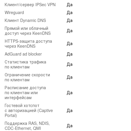
Клиент/сервер IPSec VPN
Да
Wireguard
Да
Клиент Dynamic DNS
Да
Прямой или облачный
Да
доступ через KeenDNS
HTTPS-защита доступа
Да
через KeenDNS
AdGuard ad blocker
Да
Статистика трафика
Да
по клиентам
Ограничение скорости
Да
по клиентам
Расписание доступа
по клиентам или
Да
интерфейсам
Гостевой хотспот
с авторизацией (Captive
Да
Portal)
Поддержка RAS, NDIS,
Да
CDC‑Ethernet, QMI