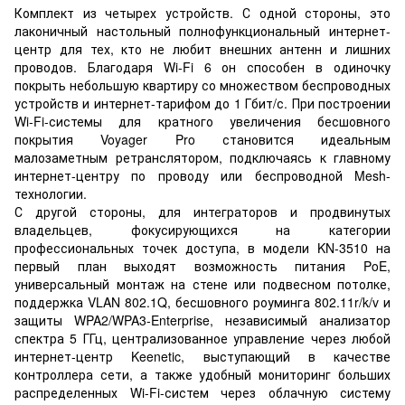
Комплект из четырех устройств. С одной стороны, это
лаконичный настольный полнофункциональный интернет-
центр для тех, кто не любит внешних антенн и лишних
проводов. Благодаря Wi-Fi 6 он способен в одиночку
покрыть небольшую квартиру со множеством беспроводных
устройств и интернет-тарифом до 1 Гбит/с. При построении
Wi-Fi-системы для кратного увеличения бесшовного
покрытия Voyager Pro становится идеальным
малозаметным ретранслятором, подключаясь к главному
интернет-центру по проводу или беспроводной Mesh-
технологии.
С другой стороны, для интеграторов и продвинутых
владельцев, фокусирующихся на категории
профессиональных точек доступа, в модели KN-3510 на
первый план выходят возможность питания PoE,
универсальный монтаж на стене или подвесном потолке,
поддержка VLAN 802.1Q, бесшовного роуминга 802.11r/k/v и
защиты WPA2/WPA3-Enterprise, независимый анализатор
спектра 5 ГГц, централизованное управление через любой
интернет-центр Keenetic, выступающий в качестве
контроллера сети, а также удобный мониторинг больших
распределенных Wi-Fi-систем через облачную систему