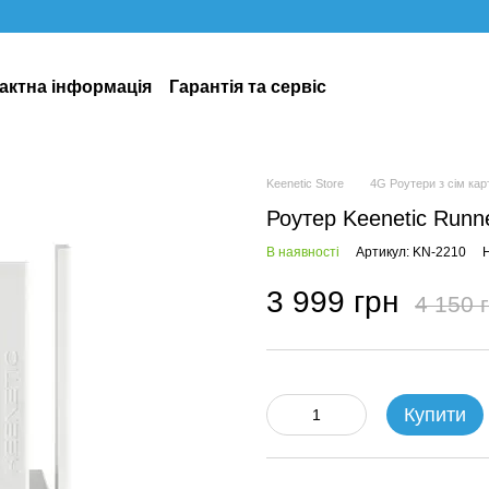
актна інформація
Гарантія та сервіс
Keenetic Store
4G Роутери з сім ка
Роутер Keenetic Runn
В наявності
Артикул: KN-2210
Н
3 999 грн
4 150 
Купити