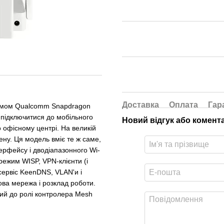
Доставка
Оплата
Гар
демом Qualcomm Snapdragon
 підключитися до мобільного
Новий відгук або комент
о офісному центрі. На великій
ену. Ця модель вміє те ж саме,
терфейсу і дводіапазонного Wi-
 режим WISP, VPN-клієнти (і
сервіс KeenDNS, VLAN'и і
ьова мережа і розклад роботи.
ий до ролі контролера Mesh