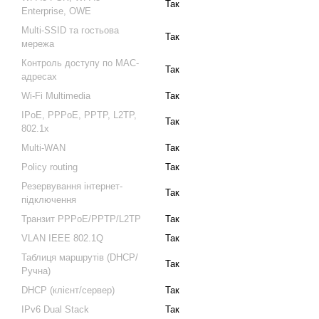
Так
Enterprise, OWE
Multi-SSID та гостьова
Так
мережа
Контроль доступу по MAC-
Так
адресах
Wi-Fi Multimedia
Так
IPoE, PPPoE, PPTP, L2TP,
Так
802.1x
Multi-WAN
Так
Policy routing
Так
Резервування інтернет-
Так
підключення
Транзит PPPoE/PPTP/L2TP
Так
VLAN IEEE 802.1Q
Так
Таблиця маршрутів (DHCP/
Так
Ручна)
DHCP (клієнт/сервер)
Так
IPv6 Dual Stack
Так