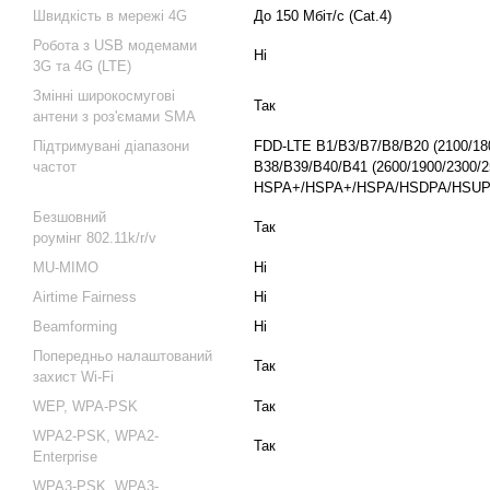
Швидкість в мережі 4G
До 150 Мбіт/с (Cat.4)
Робота з USB модемами
Ні
3G та 4G (LTE)
Змінні широкосмугові
Так
антени з роз'ємами SMA
Підтримувані діапазони
FDD-LTE B1/B3/B7/B8/B20 (2100/18
частот
B38/B39/B40/B41 (2600/1900/2300/2
HSPA+/HSPA+/HSPA/HSDPA/HSUPA
Безшовний
Так
роумінг 802.11k/r/v
MU-MIMO
Ні
Airtime Fairness
Ні
Beamforming
Ні
Попередньо налаштований
Так
захист Wi-Fi
WEP, WPA-PSK
Так
WPA2-PSK, WPA2-
Так
Enterprise
WPA3-PSK, WPA3-