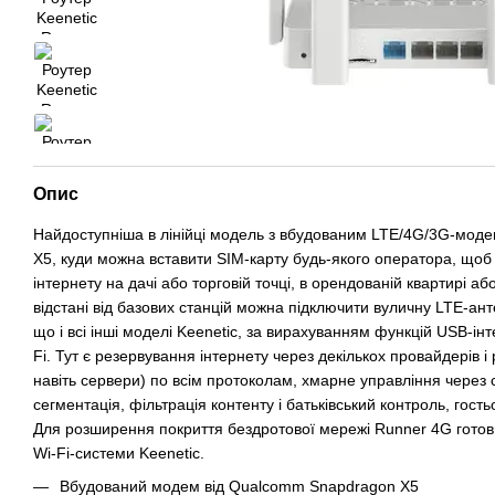
Опис
Найдоступніша в лінійці модель з вбудованим LTE/4G/3G-мо
X5, куди можна вставити SIM-карту будь-якого оператора, щоб
інтернету на дачі або торговій точці, в орендованій квартирі аб
відстані від базових станцій можна підключити вуличну LTE-ант
що і всі інші моделі Keenetic, за вирахуванням функцій USB-ін
Fi. Тут є резервування інтернету через декількох провайдерів і
навіть сервери) по всім протоколам, хмарне управління через 
сегментація, фільтрація контенту і батьківський контроль, гост
Для розширення покриття бездротової мережі Runner 4G готов
Wi-Fi-системи Keenetic.
Вбудований модем від Qualcomm Snapdragon X5