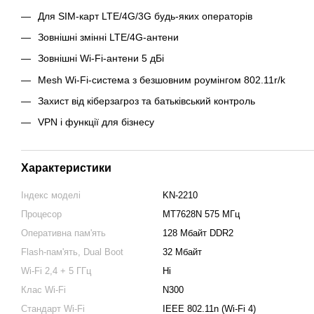
Для SIM-карт LTE/4G/3G будь-яких операторів
Зовнішні змінні LTE/4G-антени
Зовнішні Wi-Fi-антени 5 дБі
Mesh Wi-Fi-система з безшовним роумінгом 802.11r/k
Захист від кіберзагроз та батьківський контроль
VPN і функції для бізнесу
Характеристики
Індекс моделі
KN-2210
Процесор
MT7628N 575 МГц
Оперативна пам'ять
128 Мбайт DDR2
Flash-пам'ять, Dual Boot
32 Мбайт
Wi-Fi 2,4 + 5 ГГц
Ні
Клас Wi-Fi
N300
Стандарт Wi-Fi
IEEE 802.11n (Wi-Fi 4)