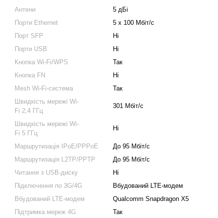
Антени
5 дБі
Порти Ethernet
5 x 100 Мбіт/с
Порт SFP
Ні
Порти USB
Ні
Кнопка Wi-Fi/WPS
Так
Кнопка FN
Ні
Mesh Wi-Fi-система
Так
Швидкість мережі Wi-
301 Мбіт/с
Fi 2,4 ГГц
Швидкість мережі Wi-
Ні
Fi 5 ГГц
Маршрутизація IPoE/PPPoE
До 95 Мбіт/с
Маршрутизація L2TP/PPTP
До 95 Мбіт/с
Читання з USB-диску
Ні
Підключення по 3G/4G
Вбудований LTE-модем
Вбудований LTE-модем
Qualcomm Snapdragon X5
Підтримка мереж 4G
Так