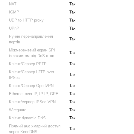
NAT
Так
IGMP
Так
UDP to HTTP proxy
Так
UPnP
Так
Ручне перенаправлення
Так
портів
Міжмережевий екран SPI
Так
із захистом від DoS-атак
Клієнт/Сервер PPTP
Так
Клієнт/Сервер L2TP over
Так
IPSec
Клієнт/Сервер OpenVPN
Так
Ethernet-over-IP, IP-IP, GRE
Так
Клієнт/сервер IPSec VPN
Так
Wireguard
Так
Клієнт dynamic DNS
Так
Прямий або хмарний доступ
Так
через KeenDNS