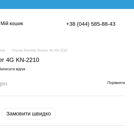
Мій кошик
+38 (044) 585-88-43
ртою
Роутер Keenetic Runner 4G KN-2210
er 4G KN-2210
аписати відгук
грн
Порівняти
Замовити швидко