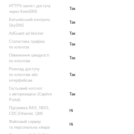
HTTPS-захист доступу
Так
через KeenDNS
Батьківський контроль
Так
SkyDNS
AdGuard ad blocker
Так
Статистика трафіка
Так
по клієнтах
Обмеження швидкості
Так
по клієнтам
Розклад доступу
по клієнтам або
Так
інтерфейсам
Гостьовий хотспот
з авторизацією (Captive
Так
Portal)
Підтримка RAS, NDIS,
Ні
CDC‑Ethernet, QMI
Файловий сервер
Ні
та персональна хмара