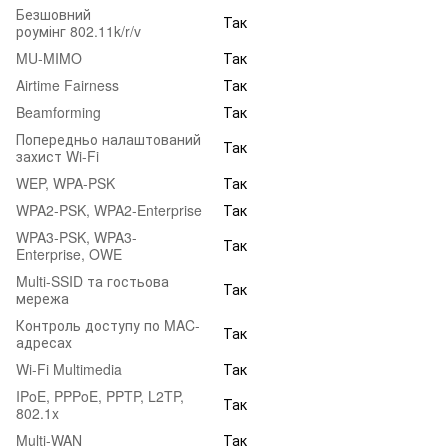
Безшовний
Так
роумінг 802.11k/r/v
MU-MIMO
Так
Airtime Fairness
Так
Beamforming
Так
Попередньо налаштований
Так
захист Wi-Fi
WEP, WPA-PSK
Так
WPA2-PSK, WPA2-Enterprise
Так
WPA3-PSK, WPA3-
Так
Enterprise, OWE
Multi-SSID та гостьова
Так
мережа
Контроль доступу по MAC-
Так
адресах
Wi-Fi Multimedia
Так
IPoE, PPPoE, PPTP, L2TP,
Так
802.1x
Multi-WAN
Так