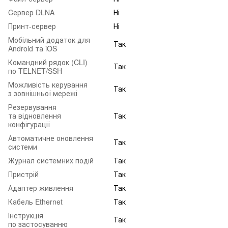
Cервер DLNA
Ні
Принт-сервер
Ні
Мобільний додаток для
Так
Android та iOS
Командний рядок (CLI)
Так
по TELNET/SSH
Можливість керування
Так
з зовнішньої мережі
Резервування
та відновлення
Так
конфігурації
Автоматичне оновлення
Так
системи
Журнал системних подій
Так
Пристрій
Так
Адаптер живлення
Так
Кабель Ethernet
Так
Інструкція
Так
по застосуванню