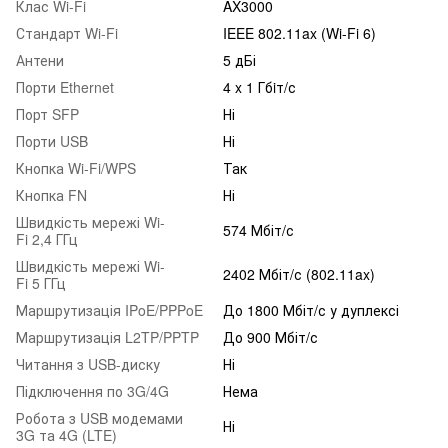
Клас Wi-Fi
AX3000
Стандарт Wi-Fi
IEEE 802.11ax (Wi-Fi 6)
Антени
5 дБі
Порти Ethernet
4 x 1 Гбiт/с
Порт SFP
Ні
Порти USB
Ні
Кнопка Wi-Fi/WPS
Так
Кнопка FN
Ні
Швидкість мережі Wi-
574 Мбіт/с
Fi 2,4 ГГц
Швидкість мережі Wi-
2402 Мбіт/с (802.11ax)
Fi 5 ГГц
Маршрутизація IPoE/PPPoE
До 1800 Мбіт/с у дуплексі
Маршрутизація L2TP/PPTP
До 900 Мбіт/с
Читання з USB-диску
Ні
Підключення по 3G/4G
Нема
Робота з USB модемами
Ні
3G та 4G (LTE)