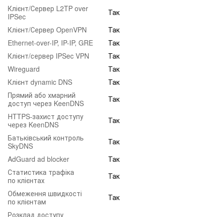
Клієнт/Сервер L2TP over
Так
IPSec
Клієнт/Сервер OpenVPN
Так
Ethernet-over-IP, IP-IP, GRE
Так
Клієнт/сервер IPSec VPN
Так
Wireguard
Так
Клієнт dynamic DNS
Так
Прямий або хмарний
Так
доступ через KeenDNS
HTTPS-захист доступу
Так
через KeenDNS
Батьківський контроль
Так
SkyDNS
AdGuard ad blocker
Так
Статистика трафіка
Так
по клієнтах
Обмеження швидкості
Так
по клієнтам
Розклад доступу