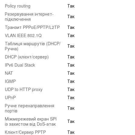
Policy routing
Так
Резервування інтернет-
Так
підключення
Транзит PPPoE/PPTP/L2TP
Так
VLAN IEEE 802.1Q
Так
Таблиця маршрутів (DHCP/
Так
Ручна)
DHCP (клієнт/сервер)
Так
IPv6 Dual Stack
Так
NAT
Так
IGMP
Так
UDP to HTTP proxy
Так
UPnP
Так
Ручне перенаправлення
Так
портів
Міжмережевий екран SPI
Так
із захистом від DoS-атак
Клієнт/Сервер PPTP
Так