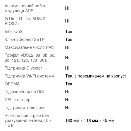
Автоматичний вибір
Ні
модуляції ADSL
G.Dmt, G.Lite, ADSL2,
Ні
ADSL2+
IntelliQoS
Так
Клієнт/Сервер SSTP
Так
Максимальне число PVC
Ні
Профілі VDSL2, 8a, 8b, 8c,
Ні
8d, 12a, 12b, 17a, 30a
Підтримка G.vector
Ні
Підтримка Wi-Fi системи
Так, з перемикачем на корпусі
OFDMA
Так
Підключення по DSL
Ні
DSL-спліттер
Ні
Підтримка телефонії
Ні
Розміри пристрою без
урахування антени, Ш x
160 мм × 118 мм × 45 мм
Г x В