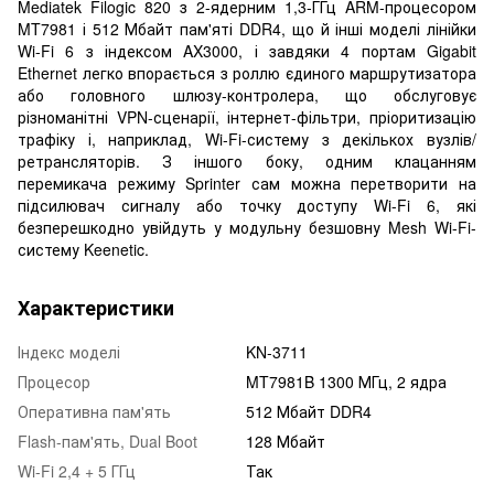
Mediatek Filogic 820 з 2-ядерним 1,3-ГГц ARM-процесором
MT7981 і 512 Мбайт пам'яті DDR4, що й інші моделі лінійки
Wi-Fi 6 з індексом AX3000, і завдяки 4 портам Gigabit
Ethernet легко впорається з роллю єдиного маршрутизатора
або головного шлюзу-контролера, що обслуговує
різноманітні VPN-сценарії, інтернет-фільтри, пріоритизацію
трафіку і, наприклад, Wi-Fi-систему з декількох вузлів/
ретрансляторів. З іншого боку, одним клацанням
перемикача режиму Sprinter сам можна перетворити на
підсилювач сигналу або точку доступу Wi-Fi 6, які
безперешкодно увійдуть у модульну безшовну Mesh Wi-Fi-
систему Keenetic.
Характеристики
Індекс моделі
KN-3711
Процесор
MT7981B 1300 МГц, 2 ядра
Оперативна пам'ять
512 Мбайт DDR4
Flash-пам'ять, Dual Boot
128 Мбайт
Wi-Fi 2,4 + 5 ГГц
Так