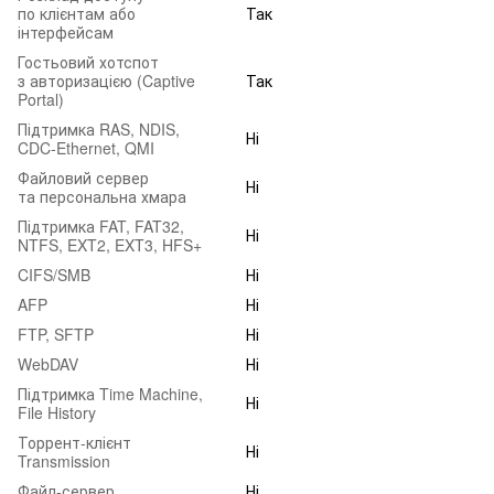
по клієнтам або
Так
інтерфейсам
Гостьовий хотспот
з авторизацією (Captive
Так
Portal)
Підтримка RAS, NDIS,
Ні
CDC‑Ethernet, QMI
Файловий сервер
Ні
та персональна хмара
Підтримка FAT, FAT32,
Ні
NTFS, EXT2, EXT3, HFS+
CIFS/SMB
Ні
AFP
Ні
FTP, SFTP
Ні
WebDAV
Ні
Підтримка Time Machine,
Ні
File History
Торрент-клієнт
Ні
Transmission
Файл-сервер
Ні