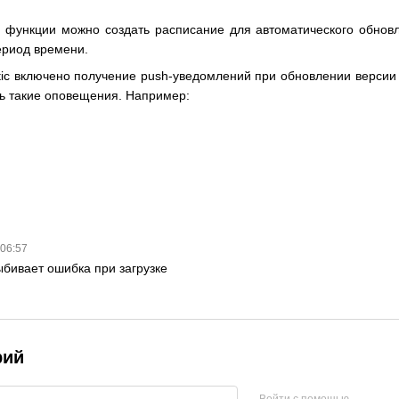
й функции можно создать расписание для автоматического обнов
ериод времени.
ic включено получение push-уведомлений при обновлении версии
ть такие оповещения. Например:
 06:57
ыбивает ошибка при загрузке
рий
Войти с помощью