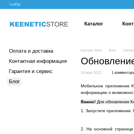
Перейти к основному контенту
Укр
Рус
Каталог
Конт
Блог
Оплата и доставка
Keenetic Store
Блог
Обновл
Обновление
Контактная информация
Гарантия и сервис
19 мая 2022
1 комментар
Блог
Мобильное приложение Ke
информацию о возможностя
Важно!
Для обновления Ke
1. Запустите приложение. 
2. На основной странице