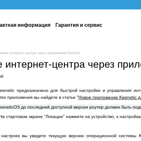
актная информация
Гарантия и сервис
ение интернет-центра через приложение Keenetic
 интернет-центра через прил
ий
enetic предназначено для быстрой настройки и управления инт
х приложения вы найдете в статье "
Новое приложение Keenetic дл
eneticOS до последней доступной версии роутер должен быть подк
На стартовом экране "Локации" нажмите на устройство, к настройка
 настроек вы увидите текущую версию операционной системы 