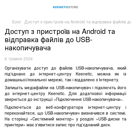
Блог
Доступ з пристроїв на Android та відправка файлів 
Доступ з пристроїв на Android та
відправка файлів до USB-
накопичувача
6 травня 2024
Організувати доступ до файлів USB-накопичувача, який
під'єднано до інтернет-центру Keenetic, можна як із
домашньої/локальної мережі, так і віддалено з Інтернету.
Запишіть медіафайли на USB-накопичувач і підключіть його
до інтернет-центру Keenetic. Для додаткової інформації
зверніться до інструкції «Підключення USB-накопичувача».
Підключіться до веб-конфігуратора інтернет-центру і
переконайтеся, що USB-накопичувач визначився в системі.
На сторінці «Системний монітор» у розділі «USB-диски та
принтери» має з'явитися запис про під'єднаний диск.