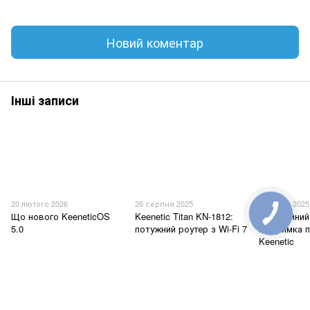
Новий коментар
Інші записи
20 лютого 2026
26 серпня 2025
28 січня 2025
Що нового KeeneticOS
Keenetic Titan KN-1812:
Гарантійний
5.0
потужний роутер з Wi-Fi 7
підтримка п
Keenetic