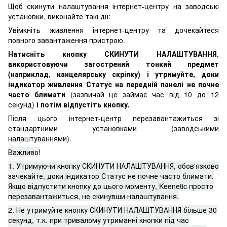
Щоб скинути налаштування інтернет-центру на заводські
установки, виконайте такі дії:
Увімкніть живлення інтернет-центру та дочекайтеся
повного завантаження пристрою.
Натисніть кнопку СКИНУТИ НАЛАШТУВАННЯ
,
використовуючи загострений тонкий предмет
(наприклад, канцелярську скріпку) і утримуйте, доки
індикатор живлення Статус на передній панелі не почне
часто блимати
(зазвичай це займає час від 10 до 12
секунд)
і потім відпустіть кнопку.
Після цього інтернет-центр перезавантажиться зі
стандартними установками (заводськими
налаштуваннями).
Важливо!
1. Утримуючи кнопку СКИНУТИ НАЛАШТУВАННЯ, обов'язково
зачекайте, доки індикатор Статус не почне часто блимати.
Якщо відпустити кнопку до цього моменту, Keenetic просто
перезавантажиться, не скинувши налаштування.
2. Не утримуйте кнопку СКИНУТИ НАЛАШТУВАННЯ більше 30
секунд, т.к. при тривалому утриманні кнопки під час