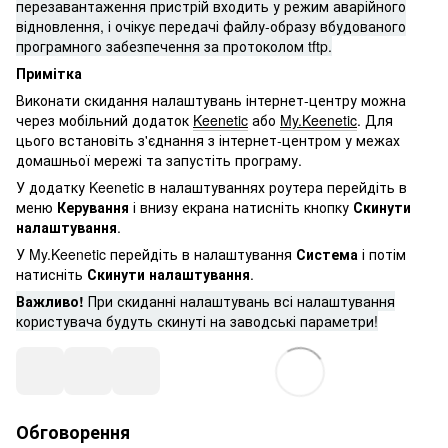
перезавантаження пристрій входить у режим аварійного
відновлення, і очікує передачі файлу-образу вбудованого
програмного забезпечення за протоколом tftp.
Примітка
Виконати скидання налаштувань інтернет-центру можна
через мобільний додаток
Keenetic
або
My.Keenetic
. Для
цього встановіть з'єднання з інтернет-центром у межах
домашньої мережі та запустіть програму.
У додатку Keenetic в налаштуваннях роутера перейдіть в
меню
Керування
і внизу екрана натисніть кнопку
Скинути
налаштування
.
У My.Keenetic перейдіть в налаштування
Система
і потім
натисніть
Скинути налаштування
.
Важливо!
При скиданні налаштувань всі налаштування
користувача будуть скинуті на заводські параметри!
Обговорення