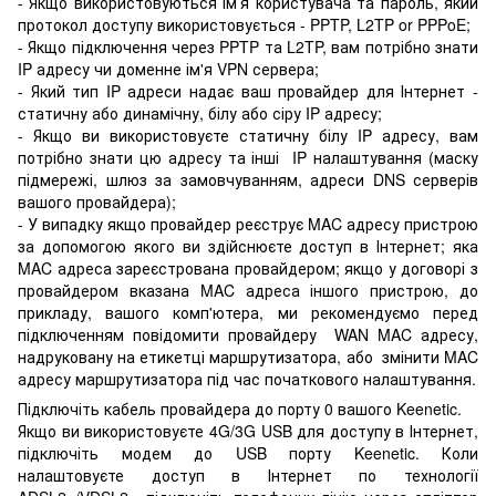
- Якщо використовуються ім’я користувача та пароль, який
протокол доступу використовується - PPTP, L2TP or PPPoE;
- Якщо підключення через PPTP та L2TP, вам потрібно знати
IP адресу чи доменне ім'я VPN сервера;
- Який тип IP адреси надає ваш провайдер для Інтернет -
статичну або динамічну, білу або сіру IP адресу;
- Якщо ви використовуєте статичну білу IP адресу, вам
потрібно знати цю адресу та інші IP налаштування (маску
підмережі, шлюз за замовчуванням, адреси DNS серверів
вашого провайдера);
- У випадку якщо провайдер реєструє MAC адресу пристрою
за допомогою якого ви здійснюєте доступ в Інтернет; яка
MAC адреса зареєстрована провайдером; якщо у договорі з
провайдером вказана MAC адреса іншого пристрою, до
прикладу, вашого комп'ютера, ми рекомендуємо перед
підключенням повідомити провайдеру WAN MAC адресу,
надруковану на етикетці маршрутизатора, або змінити MAC
адресу маршрутизатора під час початкового налаштування.
Підключіть кабель провайдера до порту 0 вашого Keenetic.
Якщо ви використовуєте 4G/3G USB для доступу в Інтернет,
підключіть модем до USB порту Keenetic. Коли
налаштовуєте доступ в Інтернет по технології