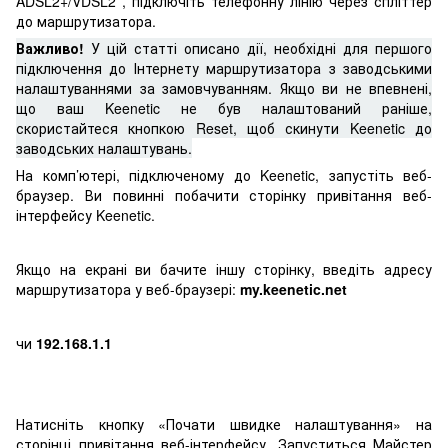
ADSL2+/VDSL2 , підключіть телефонну лінію через спліттер
до маршрутизатора.
Важливо!
У цій статті описано дії, необхідні для першого
підключення до Інтернету маршрутизатора з заводськими
налаштуваннями за замовчуванням. Якщо ви не впевнені,
що ваш Keenetic не був налаштований раніше,
скористайтеся кнопкою Reset, щоб скинути Keenetic до
заводських налаштувань.
На комп’ютері, підключеному до Keenetic, запустіть веб-
браузер. Ви повинні побачити сторінку привітання веб-
інтерфейсу Keenetic.
Якщо на екрані ви бачите іншу сторінку, введіть адресу
маршрутизатора у веб-браузері:
my.keenetic.net
чи
192.168.1.1
Натисніть кнопку «Почати швидке налаштування» на
сторінці привітання веб-інтерфейсу. Запуститься Майстер