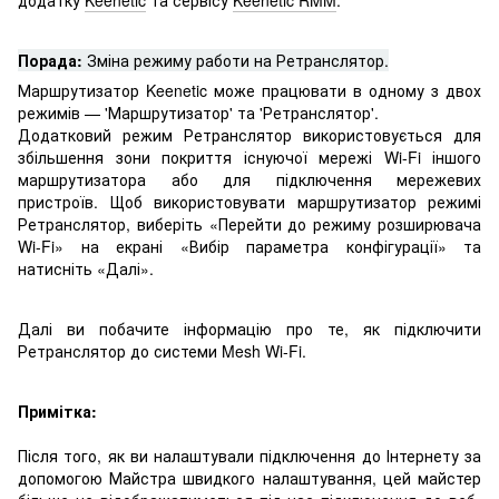
додатку
Keenetic
та сервісу
Keenetic RMM
.
Порада:
Зміна режиму работи на Ретранслятор.
Маршрутизатор Keenetic може працювати в одному з двох
режимів — 'Маршрутизатор' та 'Ретранслятор'.
Додатковий режим Ретранслятор використовується для
збільшення зони покриття існуючої мережі Wi-Fi іншого
маршрутизатора або для підключення мережевих
пристроїв. Щоб використовувати маршрутизатор режимі
Ретранслятор, виберіть «Перейти до режиму розширювача
Wi-Fi» на екрані «Вибір параметра конфігурації» та
натисніть «Далі».
Далі ви побачите інформацію про те, як підключити
Ретранслятор до системи Mesh Wi-Fi.
Примітка:
Після того, як ви налаштували підключення до Інтернету за
допомогою Майстра швидкого налаштування, цей майстер