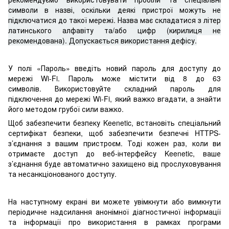
символи в назві, оскільки деякі пристрої можуть не
підключатися до такої мережі. Назва має складатися з літер
латинського алфавіту та/або цифр (кирилиця не
рекомендована). Допускається використання дефісу.
У полі «Пароль» введіть новий пароль для доступу до
мережі Wi-Fi. Пароль може містити від 8 до 63
символів. Використовуйте складний пароль для
підключення до мережі Wi-Fi, який важко вгадати, а знайти
його методом грубої сили важко.
Щоб забезпечити безпеку Keenetic, встановіть спеціальний
сертифікат безпеки, щоб забезпечити безпечні HTTPS-
з’єднання з вашим пристроєм. Тоді кожен раз, коли ви
отримаєте доступ до веб-інтерфейсу Keenetic, ваше
з’єднання буде автоматично захищено від прослуховування
та несанкціонованого доступу.
На наступному екрані ви можете увімкнути або вимкнути
періодичне надсилання анонімної діагностичної інформації
та інформації про використання в рамках програми