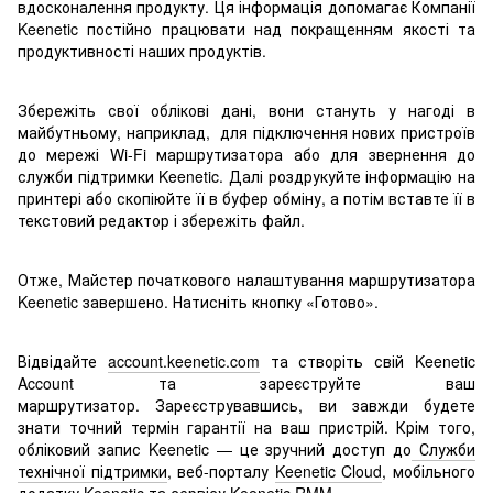
вдосконалення продукту. Ця інформація допомагає Компанії
Keenetic постійно працювати над покращенням якості та
продуктивності наших продуктів.
Збережіть свої облікові дані, вони стануть у нагоді в
майбутньому, наприклад, для підключення нових пристроїв
до мережі Wi-Fi маршрутизатора або для звернення до
служби підтримки Keenetic. Далі роздрукуйте інформацію на
принтері або скопіюйте її в буфер обміну, а потім вставте її в
текстовий редактор і збережіть файл.
Отже, Майстер початкового налаштування маршрутизатора
Keenetic завершено. Натисніть кнопку «Готово».
Відвідайте
account.keenetic.com
та створіть свій Keenetic
Account та зареєструйте ваш
маршрутизатор. Зареєструвавшись, ви завжди будете
знати точний термін гарантії на ваш пристрій. Крім того,
обліковий запис Keenetic — це зручний доступ до
Служби
технічної підтримки
, веб-порталу
Keenetic Cloud
, мобільного