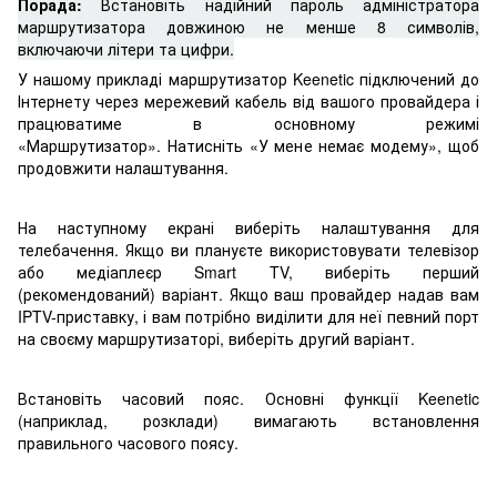
Порада:
Встановіть надійний пароль адміністратора
маршрутизатора довжиною не менше 8 символів,
включаючи літери та цифри.
У нашому прикладі маршрутизатор Keenetic підключений до
Інтернету через мережевий кабель від вашого провайдера і
працюватиме в основному режимі
«Маршрутизатор». Натисніть «У мене немає модему», щоб
продовжити налаштування.
На наступному екрані виберіть налаштування для
телебачення. Якщо ви плануєте використовувати телевізор
або медіаплеєр Smart TV, виберіть перший
(рекомендований) варіант. Якщо ваш провайдер надав вам
IPTV-приставку, і вам потрібно виділити для неї певний порт
на своєму маршрутизаторі, виберіть другий варіант.
Встановіть часовий пояс. Основні функції Keenetic
(наприклад, розклади) вимагають встановлення
правильного часового поясу.