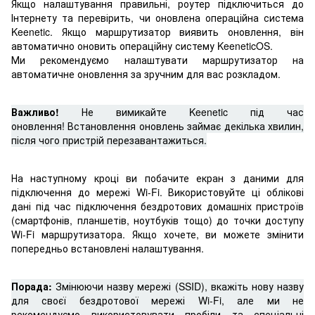
Якщо налаштування правильні, роутер підключиться до
Інтернету та перевірить, чи оновлена операційна система
Keenetic. Якщо маршрутизатор виявить оновлення, він
автоматично оновить операційну систему KeeneticOS.
Ми рекомендуємо налаштувати маршрутизатор на
автоматичне оновлення за зручним для вас розкладом.
Важливо!
Не вимикайте Keenetic під час
оновлення! Встановлення оновлень займає декілька хвилин,
після чого пристрій перезавантажиться.
На наступному кроці ви побачите екран з даними для
підключення до мережі Wi-Fi. Використовуйте ці облікові
дані під час підключення бездротових домашніх пристроїв
(смартфонів, планшетів, ноутбуків тощо) до точки доступу
Wi-Fi маршрутизатора. Якщо хочете, ви можете змінити
попередньо встановлені налаштування.
Порада:
Змінюючи назву мережі (SSID), вкажіть нову назву
для своєї бездротової мережі Wi-Fi, але ми не
рекомендуємо використовувати пробіли та спеціальні