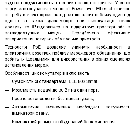
чудова продуктивність та велика площа покриття. У свою
чергу, застосування технології Power over Ethernet нівелює
потребу в електророзетках, розташованих поблизу один від
одного, а також дискомфорт при експлуатації точок
доступу та IP-відеокамер на відкритому просторі або в
важкодоступних місцях. Передбачено ефективне
використання чотирьох або восьми пристроїв.
Технологія PoE дозволяє уникнути необхідності в
електричних розетках поблизу мережевого обладнання, що
робить їх ідеальними для використання в різних сценаріях
встановлення мережі.
Особливості цих комутаторів включають:
Сумісність зі стандартами IEEE 802.3af/at,
Можливість подачі до 30 Вт на один порт,
Просте встановлення без налаштувань,
Автоматичне визначення необхідної потужності,
індикатори стану,
Компактний розмір та вбудований блок живлення.