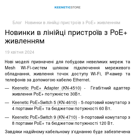
Блог
Новинки в лінійці пристроїв з PoE+ живленням
Новинки в лінійці пристроїв з PoE+
живленням
19 квітня 2024
Нові моделі призначені для побудови невеликих мереж та
Mesh Wi-Fi-систем шляхом підключення мережевого
обладнання, живлення точок доступу Wi-Fi, IP-камер та
телефонів за допомогою кабелю Ethernet.
Keenetic PoE+ Adapter (KN-4510)
- Гігабітний адаптер
живлення PoE+ потужністю 30Вт.
Keenetic PoE+Switch 5 (KN-4610)
- 5-портовий комутатор з
4 портами PoE+ та бюджетом потужності 60 Вт.
Keenetic PoE+Switch 9 (KN-4710)
- 9-портовий комутатор з
8 портами PoE+ та бюджетом потужності 120 Вт.
Завдяки надійному кабельному з'єднанню буде забезпечена