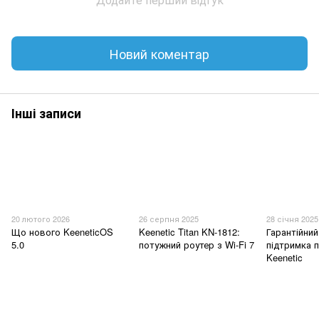
Новий коментар
Інші записи
20 лютого 2026
26 серпня 2025
28 січня 2025
Що нового KeeneticOS
Keenetic Titan KN-1812:
Гарантійний
5.0
потужний роутер з Wi-Fi 7
підтримка п
Keenetic