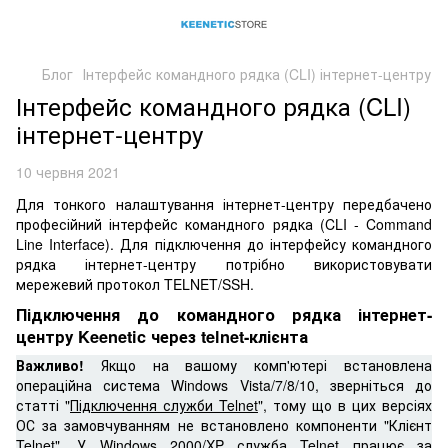
Блог
Інтерфейс командного рядка (CLI) інтернет-центру
Інтерфейс командного рядка (CLI)
інтернет-центру
10 червня 2021
Для тонкого налаштування інтернет-центру передбачено
професійний інтерфейс командного рядка (CLI - Command
Line Interface). Для підключення до інтерфейсу командного
рядка інтернет-центру потрібно використовувати
мережевий протокол TELNET/SSH.
Підключення до командного рядка інтернет-
центру Keenetic через telnet-клієнта
Важливо!
Якщо на вашому комп'ютері встановлена
операційна система Windows Vista/7/8/10, зверніться до
статті "
Підк
лючення служби Telnet
", тому що в цих версіях
ОС за замовчуванням не встановлено компоненти "Клієнт
Telnet". У Windows 2000/XP служба Telnet працює за