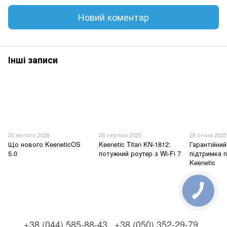
Новий коментар
Інші записи
20 лютого 2026
26 серпня 2025
28 січня 2025
Що нового KeeneticOS
Keenetic Titan KN-1812:
Гарантійний
5.0
потужний роутер з Wi-Fi 7
підтримка п
Keenetic
+38 (044) 585-88-43
+38 (050) 352-29-79