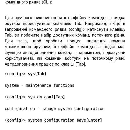
командного рядка (CLI):
Для зручного використання інтерфейсу командного рядка
роутера користуйтеся клавішею Tab. Наприклад, якщо в
запрошенні командного рядка (config)> натиснути клавішу
Tab, ви побачите набір доступних команд поточного рівня.
Для того, щоб зробити процес введення команд
максимально зручним, інтерфейс командного рядка має
функцію автодоповнення команд і параметрів, підказуючи
користувачеві, які команди доступні на поточному рівні.
Автодоповнення працює по клавіші [Tab].
(config)> 
sys[Tab]
system - maintenance functions

(config)> system 
conf[Tab]
configuration - manage system configuration

(config)> system configuration 