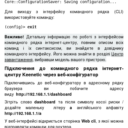
Core::ConfigurationSaver: Saving configuration...
Для виходу з інтерфейсу командного рядка (CLI)
використовуйте команду:
(config)> 
exit
Важливо!
Детальну інформацію по роботі з інтерфейсом
командного рядка інтернет-центру, повним описом всіх
команд і їх синтаксисом, ви знайдете в довіднику
командного інтерфейсу. Його можна знайти в розділі
Центр
завантаження
, вибравши модель вашого пристрою.
Підключення до командного рядка інтернет-
центру Keenetic через веб-конфігуратор
Підключившись до веб-конфігуратору в адресному рядку
браузера ви побачите адресу
виду
http://192.168.1.1/dashboard
Зітріть слово
dashboard
та після символу косої риски /
додайте маленьку літеру
a
англійського алфавіту
http://192.168.1.1/a
У веб-інтерфейсі відкриється сторінка
Web cli
, з якої можна
відправляти команди для роутера.