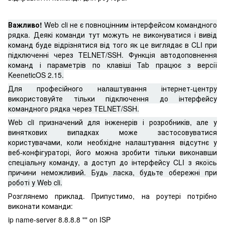
Важливо!
Web cli не є повноцінним інтерфейсом командного
рядка. Деякі команди тут можуть не виконуватися і вивід
команд буде відрізнятися від того як це виглядає в CLI при
підключенні через TELNET/SSH. Функція автодоповнення
команд і параметрів по клавіші Tab працює з версії
KeeneticOS 2.15.
Для професійного налаштування інтернет-центру
використовуйте тільки підключення до інтерфейсу
командного рядка через TELNET/SSH.
Web cli призначений для інженерів і розробників, але у
виняткових випадках може застосовуватися
користувачами, коли необхідне налаштування відсутнє у
веб-конфігураторі, його можна зробити тільки виконавши
спеціальну команду, а доступ до інтерфейсу CLI з якоїсь
причини неможливий. Будь ласка, будьте обережні при
роботі у Web cli.
Розглянемо приклад. Припустимо, на роутері потрібно
виконати команди:
ip name-server 8.8.8.8 "" on ISP