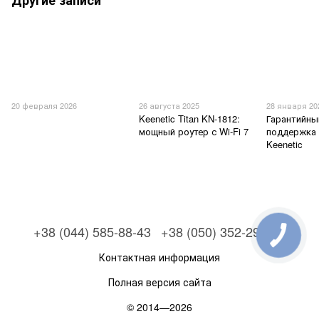
Другие записи
20 февраля 2026
26 августа 2025
28 января 20
Keenetic Titan KN-1812:
Гарантийны
мощный роутер с Wi-Fi 7
поддержка 
Keenetic
+38 (044) 585-88-43
+38 (050) 352-29-79
Контактная информация
Полная версия сайта
© 2014—2026